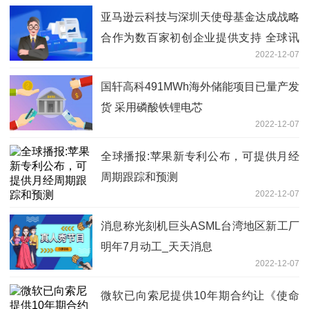
亚马逊云科技与深圳天使母基金达成战略
合作为数百家初创企业提供支持 全球讯
2022-12-07
息
国轩高科491MWh海外储能项目已量产发
货 采用磷酸铁锂电芯
2022-12-07
全球播报:苹果新专利公布，可提供月经
周期跟踪和预测
2022-12-07
消息称光刻机巨头ASML台湾地区新工厂
明年7月动工_天天消息
2022-12-07
微软已向索尼提供10年期合约让《使命