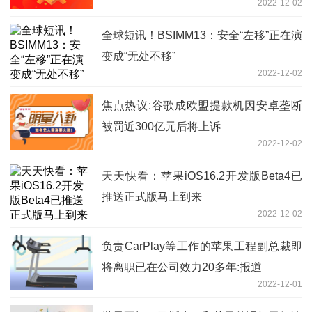
2022-12-02
全球短讯！BSIMM13：安全“左移”正在演
变成“无处不移”
2022-12-02
焦点热议:谷歌成欧盟提款机因安卓垄断
被罚近300亿元后将上诉
2022-12-02
天天快看：苹果iOS16.2开发版Beta4已
推送正式版马上到来
2022-12-02
负责CarPlay等工作的苹果工程副总裁即
将离职已在公司效力20多年:报道
2022-12-01