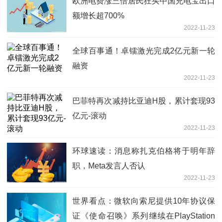
欧洲电费涨三倍居民狂买中国充电宝出口
额增长超700%
2022-11-23
全球百事通！卓镭激光完成2亿元新一轮
融资
2022-11-23
巴菲特再次减持比亚迪H股，累计套现93
亿元-滚动
2022-11-23
环球速读：消息称扎克伯格将于明年辞
职，Meta发言人否认
2022-11-23
世界看点：微软向索尼提供10年协议保
证《使命召唤》系列继续在PlayStation