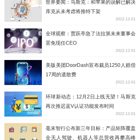
世界要闻：马斯克：和苹果的误解已解决
库克从未考虑将推特下架
2022-12-01
全球观察：贾跃亭急了法拉第未来董事会
罢免现任CEO
2022-12-01
美版美团DoorDash宣布裁员1250人赔偿
17周的遣散费
2022-12-01
环球新动态：12月2日上线无望！马斯克
再次推迟蓝V认证功能发布时间
2022-12-01
毫末智行公布新三年目标：产品矩阵覆盖
全无人驾驶、机器人等总营收再攀高峰