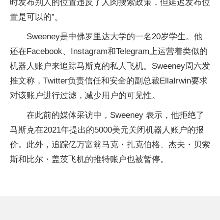
时发布别人的位置违反了人肉搜索政策，但延迟发布位
置是可以的”。
Sweeney是中佛罗里达大学的一名20岁学生。他
还在Facebook、Instagram和Telegram上运营着类似的
机器人账户来追踪马斯克的私人飞机。Sweeney周六发
推文称，Twitter负责信任和安全的副总裁EllaIrwin要求
对该账户进行过滤，减少用户的可见性。
在此前的媒体采访中，Sweeney 表示，他拒绝了
马斯克在2021年提出的5000美元关闭机器人账户的报
价。此外，追踪亿万富翁马克・扎克伯格、杰夫・贝索
斯和比尔・盖茨飞机的推特账户也被暂停。