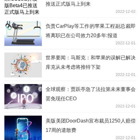
推送正式版马上到来
2022-12-02
负责CarPlay等工作的苹果工程副总裁即
将离职已在公司效力20多年:报道
2022-12-01
世界要闻：马斯克：和苹果的误解已解决
库克从未考虑将推特下架
2022-12-01
全球观察：贾跃亭急了法拉第未来董事会
罢免现任CEO
2022-12-01
美版美团DoorDash宣布裁员1250人赔偿
17周的遣散费
2022-12-01