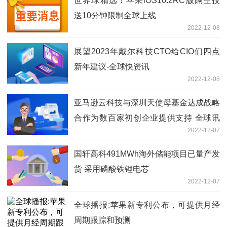
世界球精选！苹果iOS16.2RC版隔空投
送10分钟限制全球上线
2022-12-08
展望2023年戴尔科技CTO给CIO们四点
新年建议-全球快资讯
2022-12-08
亚马逊云科技与深圳天使母基金达成战略
合作为数百家初创企业提供支持 全球讯
2022-12-07
息
国轩高科491MWh海外储能项目已量产发
货 采用磷酸铁锂电芯
2022-12-07
全球播报:苹果新专利公布，可提供月经
周期跟踪和预测