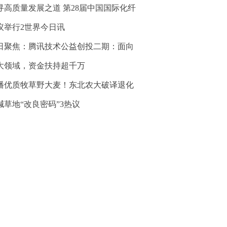
寻高质量发展之道 第28届中国国际化纤
议举行2世界今日讯
日聚焦：腾讯技术公益创投二期：面向
大领域，资金扶持超千万
播优质牧草野大麦！东北农大破译退化
碱草地“改良密码”3热议