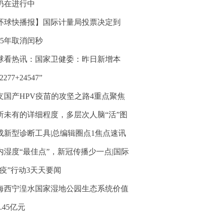
仍在进行中
环球快播报】国际计量局投票决定到
035年取消闰秒
球看热讯：国家卫健委：昨日新增本
2277+24547”
支国产HPV疫苗的攻坚之路4重点聚焦
所未有的详细程度，多层次人脑“活”图
成新型诊断工具|总编辑圈点1焦点速讯
内湿度“最佳点”，新冠传播少一点|国际
“疫”行动3天天要闻
海西宁湟水国家湿地公园生态系统价值
.45亿元