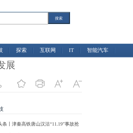
搜索
技
探索
互联网
IT
智能汽车
发展
技
头条丨津秦高铁唐山汉沽“11.19”事故抢