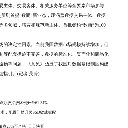
易主体、交易客体、相关服务单位等全要素市场参与
交所则首提“数商”新业态，即涵盖数据交易主体、数据
多领域，培育和规范新主体。首批签约“数商”为100
场的决定性因素。当前我国数据市场规模持续增加，但
制等配套措施不完善，数据的标准化、资产化和商品化
流畅等问题，《意见》凸显了我国对数据基础制度构建
指引。(记者 吴蔚)
革
海量数据赋能社会经济发展
数字经济规模
数字经济
万股持股比例升至61.34%
级要求：配置门槛升级SSD欲成标配
查25%不合格_天天快看