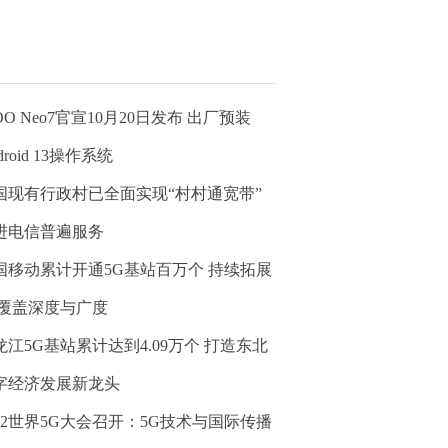
OO Neo7官宣10月20日发布 出厂预装
droid 13操作系统
国现有行政村已全面实现“村村通宽带”
进电信普遍服务
国移动累计开通5G基站百万个 持续拓展
G覆盖深度与广度
龙江5G基站累计达到4.09万个 打造东北
字经济发展新龙头
022世界5G大会召开：5G技术与国际传播